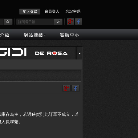
會員登入
忘記密碼
際庫存為主，若遇缺貨則此訂單不成立，若
服人員聯繫。