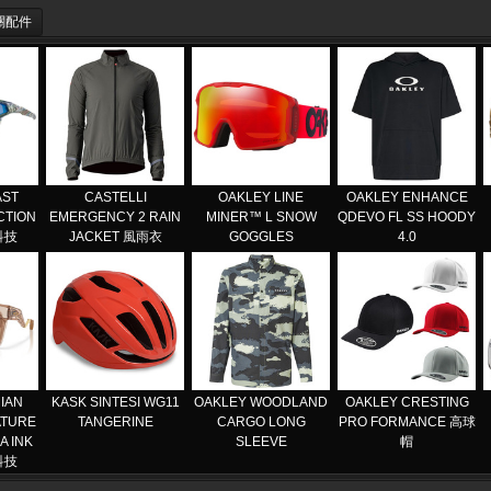
關配件
AST
CASTELLI
OAKLEY LINE
OAKLEY ENHANCE
CTION
EMERGENCY 2 RAIN
MINER™ L SNOW
QDEVO FL SS HOODY
科技
JACKET 風雨衣
GOGGLES
4.0
IAN
KASK SINTESI WG11
OAKLEY WOODLAND
OAKLEY CRESTING
ATURE
TANGERINE
CARGO LONG
PRO FORMANCE 高球
A INK
SLEEVE
帽
科技