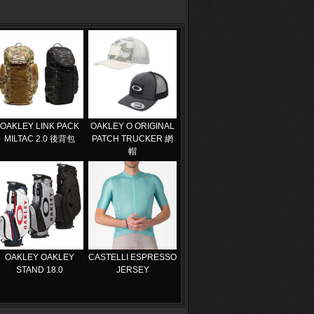
OAKLEY LINK PACK
OAKLEY O ORIGINAL
MILTAC 2.0 後背包
PATCH TRUCKER 網
帽
OAKLEY OAKLEY
CASTELLI ESPRESSO
STAND 18.0
JERSEY