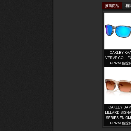
推薦商品
相
OAKLEY KA
VERVE COLLE
PRIZM 色控
OAKLEY DAM
LILLARD SIGN
SERIES ENIGM
PRIZM 色控