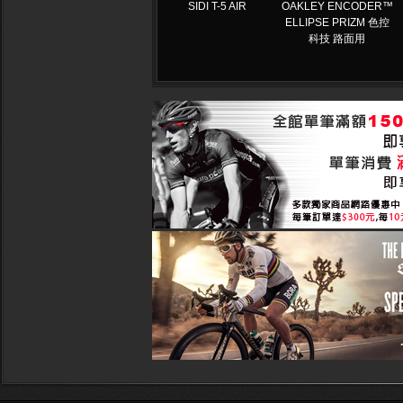
SIDI T-5 AIR
OAKLEY ENCODER™
ELLIPSE PRIZM 色控
科技 路面用