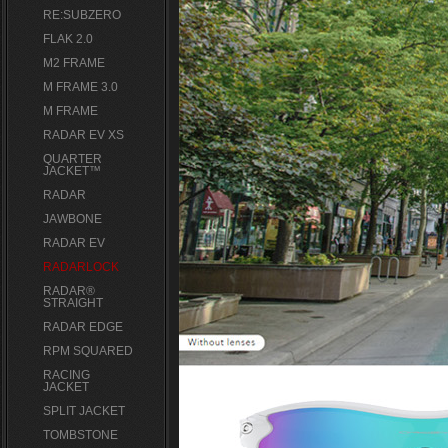
RE:SUBZERO
FLAK 2.0
M2 FRAME
M FRAME 3.0
M FRAME
RADAR EV XS
QUARTER
JACKET™
RADAR
JAWBONE
RADAR EV
RADARLOCK
RADAR®
STRAIGHT
RADAR EDGE
RPM SQUARED
RACING
JACKET
SPLIT JACKET
TOMBSTONE