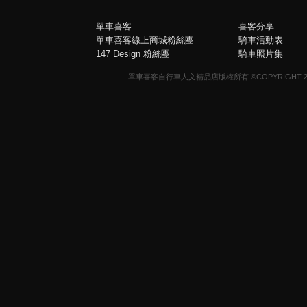
單車喜客
喜客分享
單車喜客線上商城粉絲團
騎車活動表
147 Design 粉絲團
騎車照片集
單車喜客自行車人文精品店版權所有 ©COPYRIGHT 2013-20