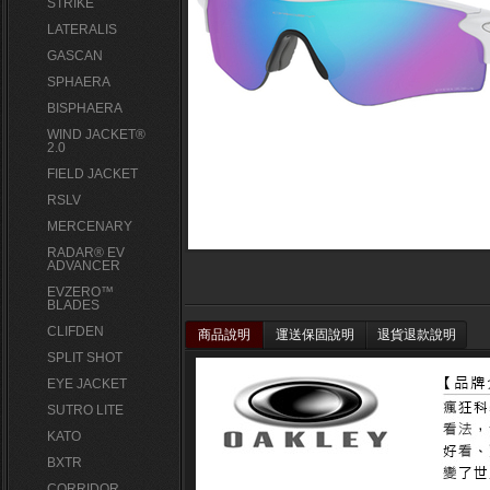
STRIKE
LATERALIS
GASCAN
SPHAERA
BISPHAERA
WIND JACKET®
2.0
FIELD JACKET
RSLV
MERCENARY
RADAR® EV
ADVANCER
EVZERO™
BLADES
CLIFDEN
商品說明
運送保固說明
退貨退款說明
SPLIT SHOT
EYE JACKET
SUTRO LITE
KATO
BXTR
CORRIDOR