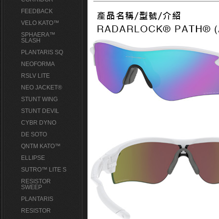
FEEDBACK
VELO KATO™
SPHAERA™
SLASH
PLANTARIS SQ
NEOFORMA
RSLV LITE
NEO JACKET®
STUNT WING
STUNT DEVIL
CYBR DYNO
DE SOTO
QNTM KATO™
ELLIPSE
SUTRO™ LITE S
RESISTOR
SWEEP
PLANTARIS
RESISTOR