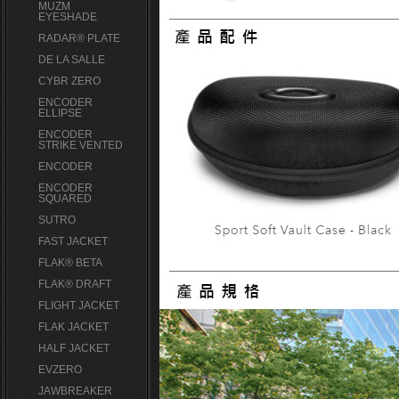
MUZM
EYESHADE
RADAR® PLATE​
DE LA SALLE
CYBR ZERO
ENCODER
ELLIPSE
ENCODER
STRIKE VENTED
ENCODER
ENCODER
SQUARED
SUTRO
FAST JACKET
FLAK® BETA
FLAK® DRAFT
FLIGHT JACKET
FLAK JACKET
HALF JACKET
EVZERO
JAWBREAKER