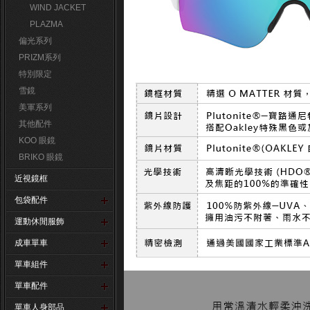
WIND JACKET
PLAZMA
偏光系列
PRIZM系列
特別限定
雪鏡
美軍系列
其他配件
KOO 眼鏡
BRIKO 眼鏡
近視鏡框
包袋配件
運動休閒服飾
成車單車
單車組件
單車配件
單車人身部品