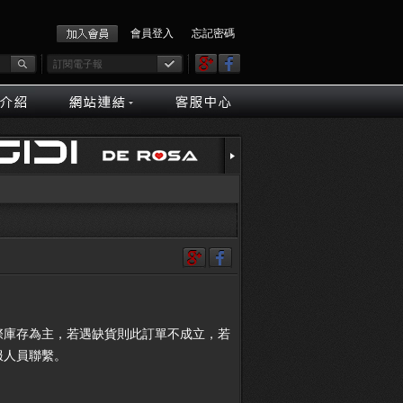
會員登入
忘記密碼
際庫存為主，若遇缺貨則此訂單不成立，若
服人員聯繫。