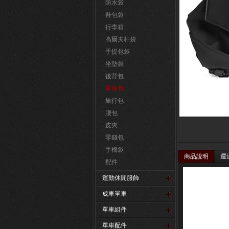
防水袋
鞋包袋
行李箱
高爾夫杆袋
手提包袋
坐墊袋
後背包
單肩包
旅行包
腰包
皮夾
零錢包
手機袋
商品說明
運
配件
運動休閒服飾
成車單車
單車組件
單車配件