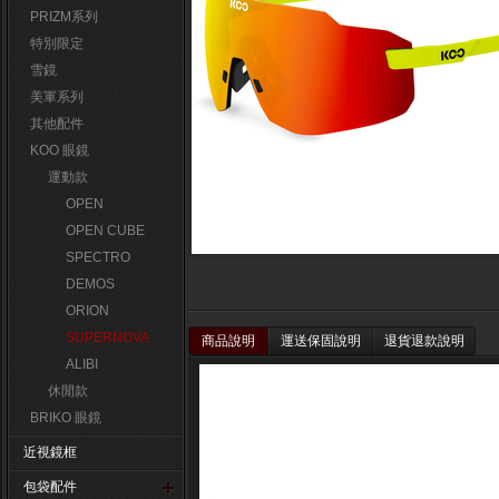
PRIZM系列
特別限定
雪鏡
美軍系列
其他配件
KOO 眼鏡
運動款
OPEN
OPEN CUBE
SPECTRO
DEMOS
ORION
SUPERNOVA
商品說明
運送保固說明
退貨退款說明
ALIBI
休閒款
BRIKO 眼鏡
近視鏡框
包袋配件