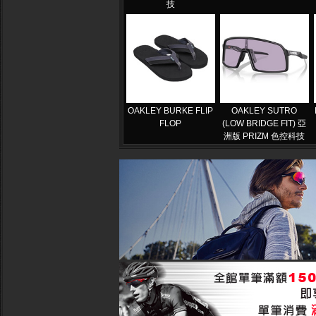
技
OAKLEY BURKE FLIP
OAKLEY SUTRO
FLOP
(LOW BRIDGE FIT) 亞
洲版 PRIZM 色控科技