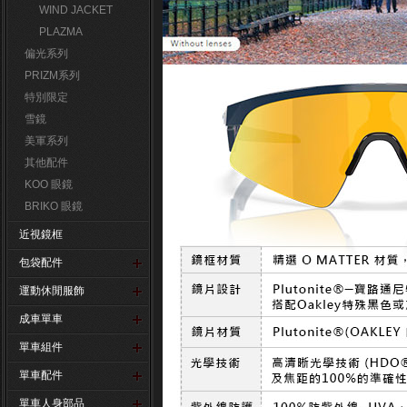
WIND JACKET
PLAZMA
偏光系列
PRIZM系列
特別限定
雪鏡
美軍系列
其他配件
KOO 眼鏡
BRIKO 眼鏡
近視鏡框
包袋配件
運動休閒服飾
成車單車
單車組件
單車配件
單車人身部品