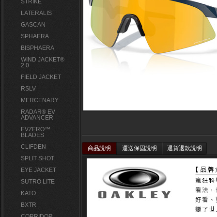
STRIKE
LATERALIS
GASCAN
SPHAERA
BISPHAERA
WIND JACKET®
2.0
FIELD JACKET
RSLV
MERCENARY
RADAR® EV
ADVANCER
EVZERO™
BLADES
CLIFDEN
商品說明
運送保固說明
退貨退款說明
SPLIT SHOT
EYE JACKET
SUTRO LITE
KATO
BXTR
CORRIDOR