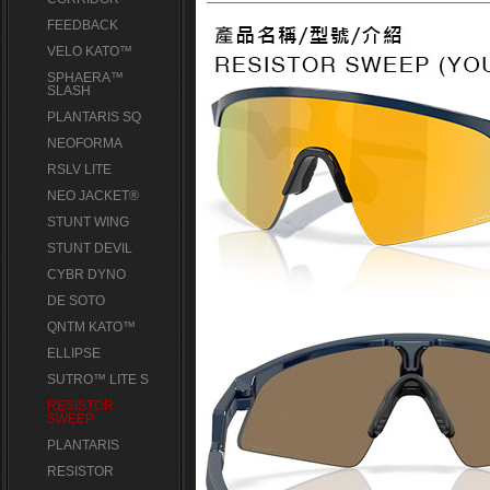
FEEDBACK
VELO KATO™
SPHAERA™
SLASH
PLANTARIS SQ
NEOFORMA
RSLV LITE
NEO JACKET®
STUNT WING
STUNT DEVIL
CYBR DYNO
DE SOTO
QNTM KATO™
ELLIPSE
SUTRO™ LITE S
RESISTOR
SWEEP
PLANTARIS
RESISTOR