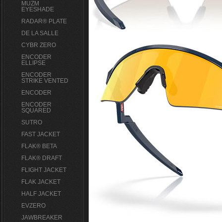
MUZM
EYESHADE
RADAR® PLATE​
DE LA SALLE
CYBR ZERO
ENCODER
ELLIPSE
ENCODER
STRIKE VENTED
ENCODER
ENCODER
SQUARED
SUTRO
FAST JACKET
FLAK® BETA
FLAK® DRAFT
FLIGHT JACKET
FLAK JACKET
HALF JACKET
EVZERO
JAWBREAKER