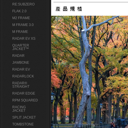
RE:SUBZERO
FLAK 2.0
M2 FRAME
M FRAME 3.0
M FRAME
RADAR EV XS
QUARTER
JACKET™
RADAR
JAWBONE
RADAR EV
RADARLOCK
RADAR®
STRAIGHT
RADAR EDGE
RPM SQUARED
RACING
JACKET
SPLIT JACKET
TOMBSTONE