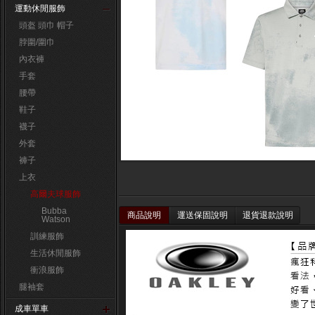
運動休閒服飾
頭盔 頭巾 帽子
脖圍/圍巾
內衣褲
手套
腰帶
鞋子
襪子
外套
褲子
上衣
高爾夫球服飾
Bubba
商品說明
運送保固說明
退貨退款說明
Watson
訓練服飾
生活休閒服飾
衝浪服飾
腿袖套
成車單車