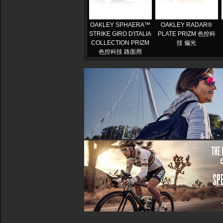
OAKLEY SPHAERA™
OAKLEY RADAR®
STRIKE GIRO D'ITALIA
PLATE​ PRIZM 色控科
COLLECTION PRIZM
技 偏光
色控科技 路面用