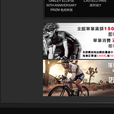
OAKLEY ELLIPSE
CASTELLI PAVE'
50TH ANNIVERSARY
JERSEY
PRIZM 色控科技