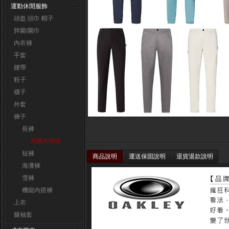
運動休閒服飾
頭盔 頭巾 帽子
脖圍/圍巾
內衣褲
手套
腰帶
鞋子
襪子
外套
褲子
長褲
高爾夫球褲
短褲
商品說明
運送保固說明
退貨退款說明
海灘褲
雪褲
機能內搭褲
上衣
腿袖套