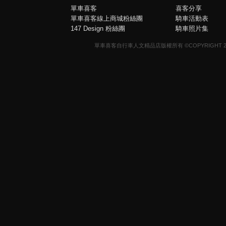
單車喜客
喜客分享
單車喜客線上商城粉絲團
騎車活動表
147 Design 粉絲團
騎車照片集
單車喜客自行車人文精品店版權所有 ©COPYRIGHT 2013-20