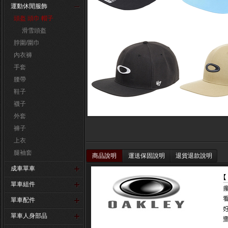
運動休閒服飾
頭盔 頭巾 帽子
滑雪頭盔
脖圍/圍巾
內衣褲
手套
腰帶
鞋子
襪子
外套
褲子
上衣
腿袖套
商品說明
運送保固說明
退貨退款說明
成車單車
單車組件
單車配件
單車人身部品