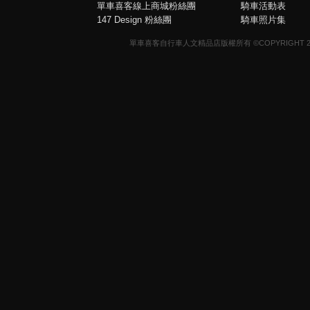
單車喜客線上商城粉絲團
騎車活動表
147 Design 粉絲團
騎車照片集
單車喜客自行車人文精品店版權所有 ©COPYRIGHT 2013-20