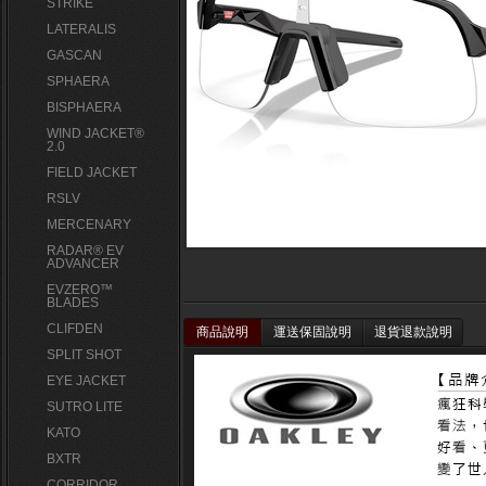
STRIKE
LATERALIS
GASCAN
SPHAERA
BISPHAERA
WIND JACKET®
2.0
FIELD JACKET
RSLV
MERCENARY
RADAR® EV
ADVANCER
EVZERO™
BLADES
CLIFDEN
商品說明
運送保固說明
退貨退款說明
SPLIT SHOT
EYE JACKET
SUTRO LITE
KATO
BXTR
CORRIDOR