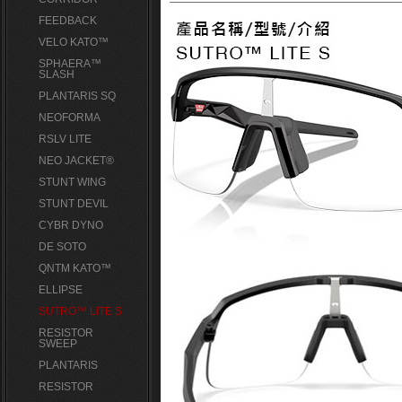
FEEDBACK
VELO KATO™
SPHAERA™
SLASH
PLANTARIS SQ
NEOFORMA
RSLV LITE
NEO JACKET®
STUNT WING
STUNT DEVIL
CYBR DYNO
DE SOTO
QNTM KATO™
ELLIPSE
SUTRO™ LITE S
RESISTOR
SWEEP
PLANTARIS
RESISTOR