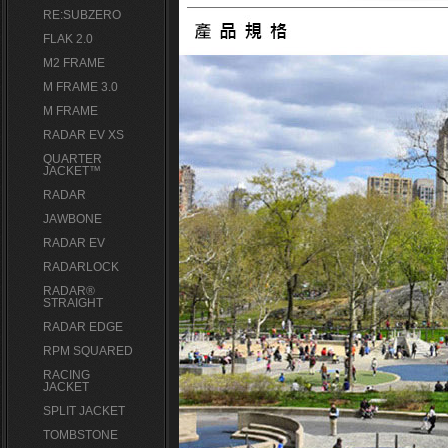
RE:SUBZERO
FLAK 2.0
M2 FRAME
M FRAME 3.0
M FRAME
RADAR EV XS
QUARTER
JACKET™
RADAR
JAWBONE
RADAR EV
RADARLOCK
RADAR®
STRAIGHT
RADAR EDGE
RPM SQUARED
RACING
JACKET
SPLIT JACKET
TOMBSTONE