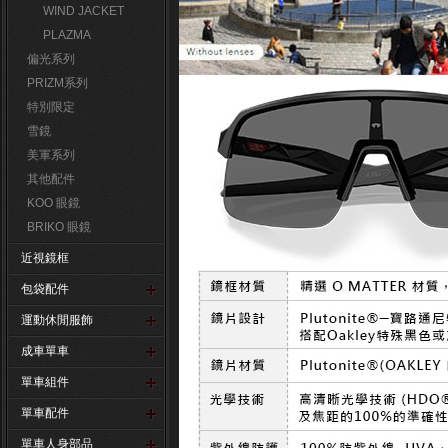
WIND JACKET
PLAZMA
偏光系列
PRIZM系列
特別限定
雪鏡
美軍系列
其他配件
KOO 眼鏡
BRIKO 眼鏡
近視鏡框
包袋配件
運動休閒服飾
成車單車
單車組件
單車配件
單車人身部品