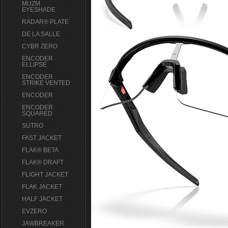
MUZM
EYESHADE
RADAR® PLATE​
DE LA SALLE
CYBR ZERO
ENCODER
ELLIPSE
ENCODER
STRIKE VENTED
ENCODER
ENCODER
SQUARED
SUTRO
FAST JACKET
FLAK® BETA
FLAK® DRAFT
FLIGHT JACKET
FLAK JACKET
HALF JACKET
EVZERO
JAWBREAKER