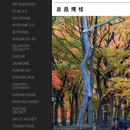
RE:SUBZERO
FLAK 2.0
M2 FRAME
M FRAME 3.0
M FRAME
RADAR EV XS
QUARTER
JACKET™
RADAR
JAWBONE
RADAR EV
RADARLOCK
RADAR®
STRAIGHT
RADAR EDGE
RPM SQUARED
RACING
JACKET
SPLIT JACKET
TOMBSTONE