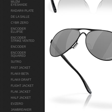
MUZM
EYESHADE
RADAR® PLATE​
DE LA SALLE
CYBR ZERO
ENCODER
ELLIPSE
ENCODER
STRIKE VENTED
ENCODER
ENCODER
SQUARED
SUTRO
FAST JACKET
FLAK® BETA
FLAK® DRAFT
FLIGHT JACKET
FLAK JACKET
HALF JACKET
EVZERO
JAWBREAKER