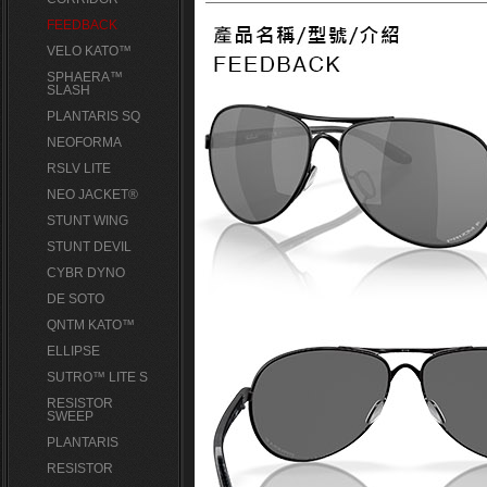
FEEDBACK
VELO KATO™
SPHAERA™
SLASH
PLANTARIS SQ
NEOFORMA
RSLV LITE
NEO JACKET®
STUNT WING
STUNT DEVIL
CYBR DYNO
DE SOTO
QNTM KATO™
ELLIPSE
SUTRO™ LITE S
RESISTOR
SWEEP
PLANTARIS
RESISTOR