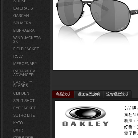
STRIKE
LATERALIS
GASCAN
SPHAERA
BISPHAERA
WIND JACKET®
2.0
FIELD JACKET
RSLV
MERCENARY
RADAR® EV
ADVANCER
EVZERO™
BLADES
CLIFDEN
商品說明
運送保固說明
退貨退款說明
SPLIT SHOT
EYE JACKET
SUTRO LITE
KATO
BXTR
CORRIDOR