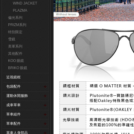
WIND JACKET
PLAZMA
偏光系列
PRIZM系列
特別限定
雪鏡
美軍系列
其他配件
KOO 眼鏡
BRIKO 眼鏡
近視鏡框
包袋配件
運動休閒服飾
成車單車
單車組件
單車配件
單車人身部品