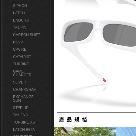
SIPHON
LATCH
ENDURO
TAILPIN
CARBON SHIFT
RSVP
C-WIRE
CATALYST
TURBINE
GAME
CHANGER
SLIVER
CRANKSHAFT
EXCHANGE
SUN
STEP UP
TAILEND
TURBINE XS
LATCH BETA