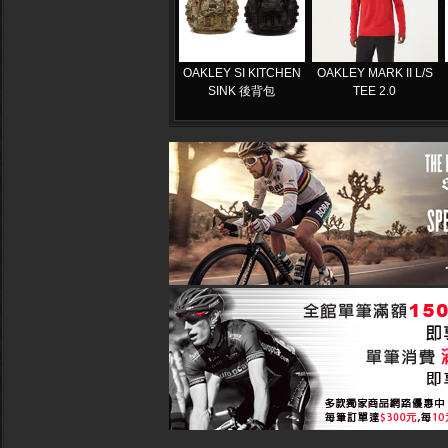
OAKLEY SI KITCHEN
OAKLEY MARK II L/S
SINK 後背包
TEE 2.0