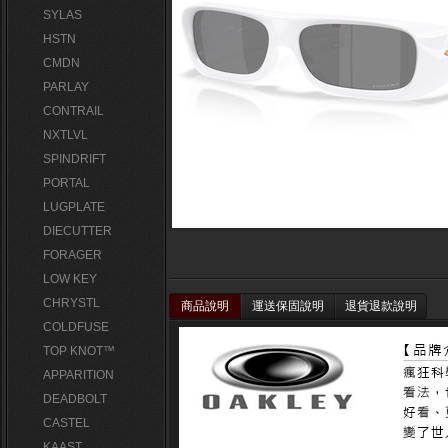
SYLAS
HSTN
CMDN
PARLAY
CONTRAIL
NXTLVL
SPINDRIFT
PORTAL
LUGPLATE
DIECUTTER
FORAGER
LOW KEY
CHRYSTL
商品說明
運送保固說明
退貨退款說明
COLDFUSE
TOP KNOT™
APPARITION
DEADBOLT
CASTEL
KAAST