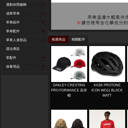
運動休閒服飾
成車單車
單車組件
單車配件
推薦商品
相關配件
單車人身部品
環法專區
零配件
保養用品
OAKLEY CRESTING
KASK PROTONE
PRO FORMANCE 高球
ICON WG11 BLACK
帽
MATT