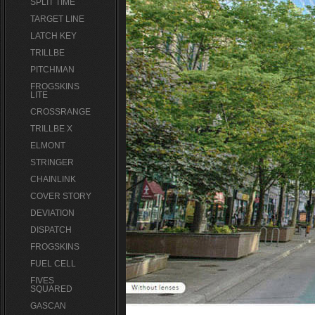
SPLIT TIME
TARGET LINE
LATCH KEY
TRILLBE
PITCHMAN
FROGSKINS
LITE
CROSSRANGE
TRILLBE X
ELMONT
STRINGER
CHAINLINK
COVER STORY
DEVIATION
DISPATCH
FROGSKINS
FUEL CELL
FIVES
SQUARED
GASCAN