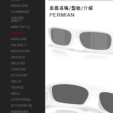
PARACORD
CHAMINADE
SQUARE
WIRE™
WIRE TAP 2.0
PERMIAN
HIGHLAND
TAILEND TI
INSTAGATOR
SHACKLE
SIELO SQ
LEADLINE
ACTUATOR
HELUX
THURSO
SIELO
LATCH PANEL
ACTUATOR SQ
ENIGMA INK