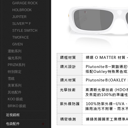
GARAGE ROCK
HOLBROOK
JUPITER
SLIVER™ F
STYLE SWITCH
TWOFACE
GIVEN
運動系列
偏光系列
PRIZM系列
特別限定
雪鏡
美軍系列
其他配件
KOO 眼鏡
BRIKO 眼鏡
近視鏡框
包袋配件