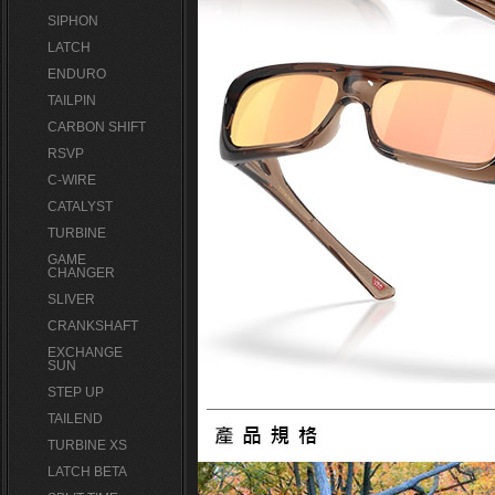
SIPHON
LATCH
ENDURO
TAILPIN
CARBON SHIFT
RSVP
C-WIRE
CATALYST
TURBINE
GAME
CHANGER
SLIVER
CRANKSHAFT
EXCHANGE
SUN
STEP UP
TAILEND
TURBINE XS
LATCH BETA