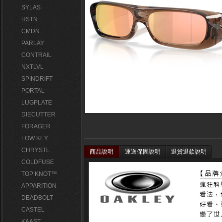
SYLAS
HSTN
CMDN
PARLAY
CONTRAIL
NXTLVL
SPINDRIFT
PORTAL
LUGPLATE
DIECUTTER
FORAGER
LOW KEY
CHRYSTL
商品說明
運送保固說明
退貨退款說明
COLDFUSE
TOP KNOT™
APPARITION
DEADBOLT
CASTEL
KAAST