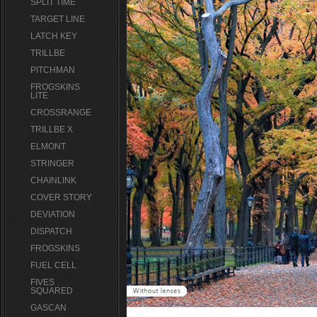
SPLIT TIME
TARGET LINE
LATCH KEY
TRILLBE
PITCHMAN
FROGSKINS
LITE
CROSSRANGE
TRILLBE X
ELMONT
STRINGER
CHAINLINK
COVER STORY
DEVIATION
DISPATCH
FROGSKINS
FUEL CELL
FIVES
SQUARED
GASCAN