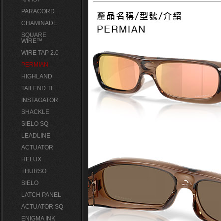
PARACORD
CHAMINADE
SQUARE
WIRE™
WIRE TAP 2.0
PERMIAN
HIGHLAND
TAILEND TI
INSTAGATOR
SHACKLE
SIELO SQ
LEADLINE
ACTUATOR
HELUX
THURSO
SIELO
LATCH PANEL
ACTUATOR SQ
ENIGMA INK