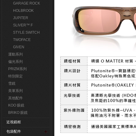
GARAGE ROCK
HOLBROOK
JUPITER
SLIVER™ F
STYLE SWITCH
TWOFACE
GIVEN
運動系列
偏光系列
PRIZM系列
特別限定
雪鏡
美軍系列
其他配件
KOO 眼鏡
BRIKO 眼鏡
近視鏡框
包袋配件