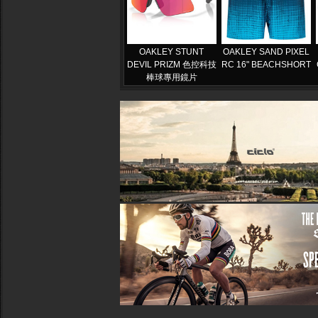
OAKLEY STUNT
OAKLEY SAND PIXEL
DEVIL PRIZM 色控科技
RC 16" BEACHSHORT
棒球專用鏡片