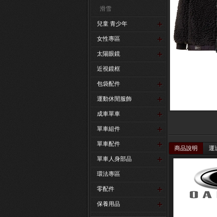
滑雪
兒童 青少年
女性專區
太陽眼鏡
近視鏡框
包袋配件
運動休閒服飾
成車單車
單車組件
單車配件
商品說明
運
單車人身部品
環法專區
零配件
保養用品