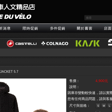
 JACKET 5.7
售價：
4,900元
說明：
因庫存變動較快速，請以實
您有任何商品問題，請與客
尺寸與規格：
S
M
L