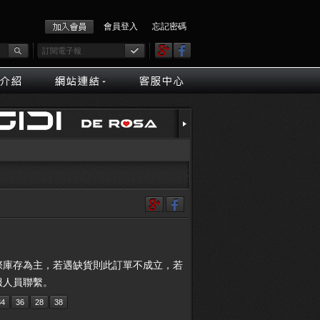
會員登入
忘記密碼
際庫存為主，若遇缺貨則此訂單不成立，若
服人員聯繫。
34
36
28
38