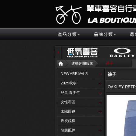
運動休閒服飾
褲子
NEW ARRIVALS
褲子
2025秋冬
OAKLEY RETR
兒童 青少年
女性專區
太陽眼鏡
近視鏡框
包袋配件