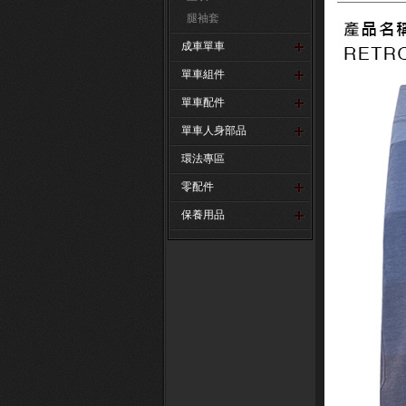
腿袖套
成車單車
單車組件
單車配件
單車人身部品
環法專區
零配件
保養用品