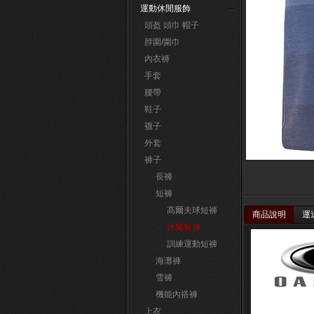
運動休閒服飾
頭盔 頭巾 帽子
脖圍/圍巾
內衣褲
手套
腰帶
鞋子
襪子
外套
褲子
長褲
短褲
高爾夫球短褲
商品說明
運
休閒短褲
訓練運動短褲
海灘褲
雪褲
機能內搭褲
上衣