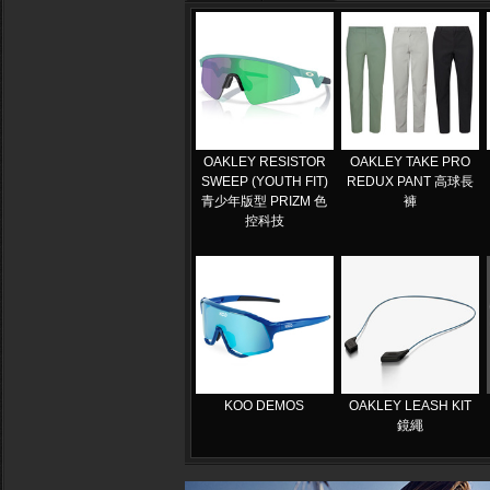
OAKLEY RESISTOR
OAKLEY TAKE PRO
SWEEP (YOUTH FIT)
REDUX PANT 高球長
青少年版型 PRIZM 色
褲
控科技
KOO DEMOS
OAKLEY LEASH KIT
鏡繩