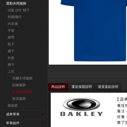
運動休閒服飾
頭盔 頭巾 帽子
脖圍/圍巾
內衣褲
手套
腰帶
鞋子
襪子
外套
褲子
上衣
高爾夫球服飾
訓練服飾
商品說明
運送保固說明
退貨退款說明
生活休閒服飾
衝浪服飾
腿袖套
成車單車
單車組件