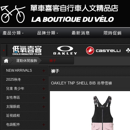
運動休閒服飾
褲子
NEW ARRIVALS
褲子
2025秋冬
OAKLEY TNP SHELL BIB 吊帶雪褲
兒童 青少年
女性專區
太陽眼鏡
近視鏡框
包袋配件