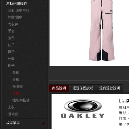
運動休閒服飾
頭盔 頭巾 帽子
脖圍/圍巾
內衣褲
手套
腰帶
鞋子
襪子
外套
褲子
長褲
短褲
海灘褲
商品說明
運送保固說明
退貨退款說明
雪褲
機能內搭褲
上衣
腿袖套
成車單車