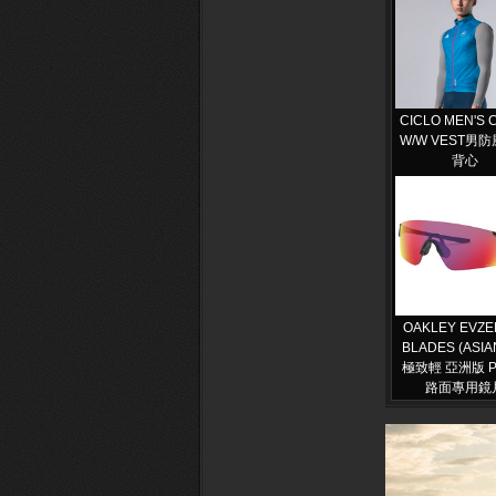
CICLO MEN'S 
W/W VEST男
背心
OAKLEY EVZ
BLADES (ASIAN
極致輕 亞洲版 P
路面專用鏡