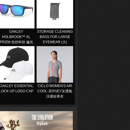
OAKLEY
STORAGE CLEANING
HOLBROOK™ XL
BAGS FOR LARGE
PRIZM 色控科技 偏光
EYEWEAR (大)
OAKLEY ESSENTIAL
CICLO WOMEN'S AIR
LOCK UP LOGO CAP
COOL JERSEY女透氣
涼感短車衣