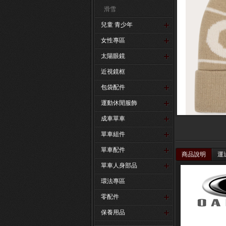
滑雪
兒童 青少年
女性專區
太陽眼鏡
近視鏡框
包袋配件
運動休閒服飾
成車單車
單車組件
單車配件
商品說明
運
單車人身部品
環法專區
零配件
保養用品