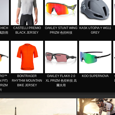
CHICH
CASTELLI PREMIO
OAKLEY STUNT WING
KASK UTOPIA Y WG11
防風防雨
BLACK JERSEY
PRIZM 色控科技
GREY
ERO™
BONTRAGER
OAKLEY FLAK® 2.0
KOO SUPERNOVA
 FIT)
RHYTHM MOUNTAIN
XL PRIZM 色控科技 高
RIZM
BIKE JERSEY
爾夫用
片