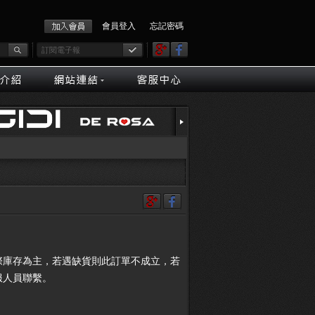
會員登入
忘記密碼
際庫存為主，若遇缺貨則此訂單不成立，若
服人員聯繫。