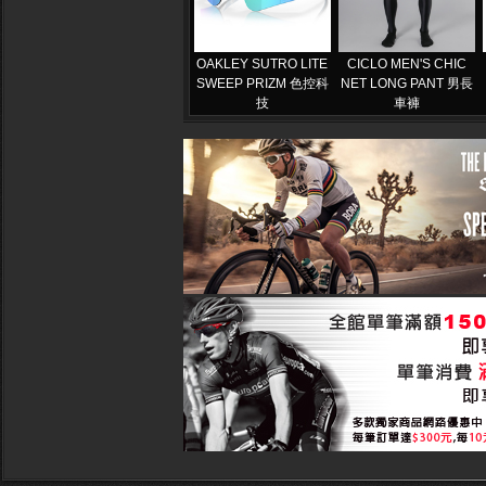
OAKLEY SUTRO LITE
CICLO MEN'S CHIC
SWEEP PRIZM 色控科
NET LONG PANT 男長
技
車褲