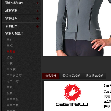
運動休閒服飾
成車單車
單車組件
單車配件
單車人身部品
車衣
車褲
車外套
背心
雨衣
車內衣
單車安全帽
商品說明
運送保固說明
退貨退款說明
頭巾小帽
車襪
鞋套
單車車鞋
單車手套