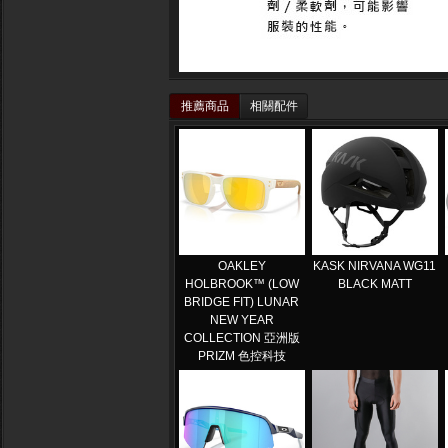
推薦商品
相關配件
OAKLEY
KASK NIRVANA WG11
HOLBROOK™ (LOW
BLACK MATT
BRIDGE FIT) LUNAR
NEW YEAR
COLLECTION 亞洲版
PRIZM 色控科技