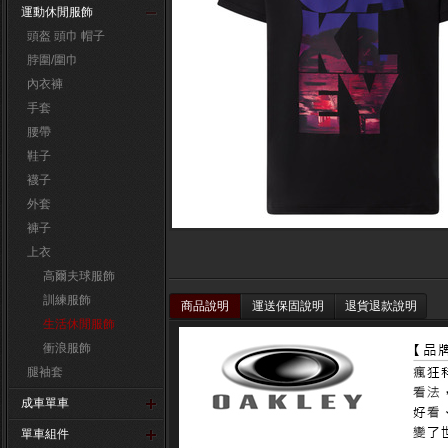
運動休閒服飾
頭盔 頭巾 帽子
脖圍/圍巾
內衣褲
手套
腰帶
鞋子
襪子
外套
褲子
上衣
高爾夫球服飾
訓練服飾
商品說明
運送保固說明
退貨退款說明
生活休閒服飾
衝浪服飾
腿袖套
成車單車
單車組件