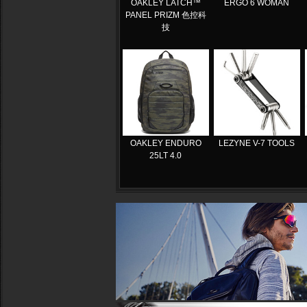
OAKLEY LATCH™
ERGO 6 WOMAN
PANEL PRIZM 色控科
技
OAKLEY ENDURO
LEZYNE V-7 TOOLS
25LT 4.0