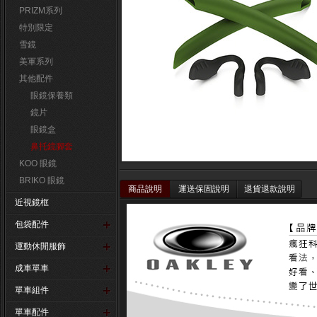
PRIZM系列
特別限定
雪鏡
美軍系列
其他配件
眼鏡保養類
鏡片
眼鏡盒
鼻托鏡腳套
KOO 眼鏡
BRIKO 眼鏡
商品說明
運送保固說明
退貨退款說明
近視鏡框
包袋配件
運動休閒服飾
成車單車
單車組件
單車配件