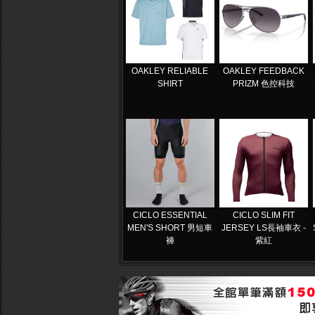
OAKLEY RELIABLE
OAKLEY FEEDBACK
SHIRT
PRIZM 色控科技
CICLO ESSENTIAL
CICLO SLIM FIT
MEN'S SHORT 男短車
JERSEY LS長袖車衣 -
褲
紫紅