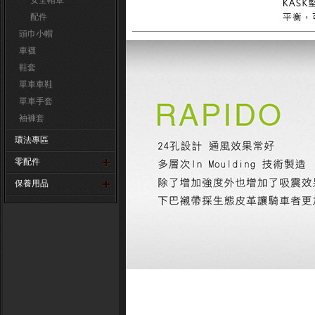
安全帽罩
配件
頭巾小帽
車襪
鞋套
單車車鞋
單車手套
袖褲套
環法專區
零配件
保養用品