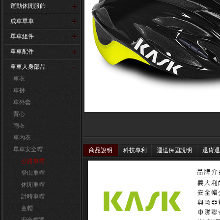
運動休閒服飾
成車單車
單車組件
單車配件
單車人身部品
車衣
車褲
車外套
背心
雨衣
車內衣
單車安全帽
商品說明
科技專利
運送保固說明
退貨退
公路車帽
登山車帽
休閒車帽
計時車帽
童帽