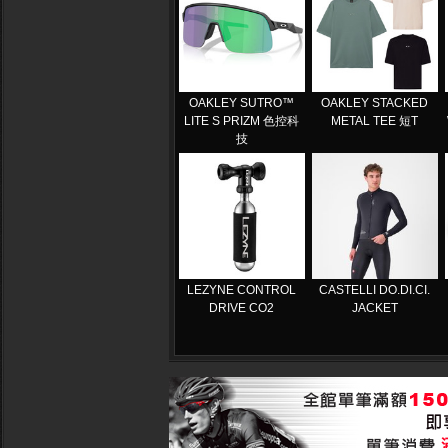
OAKLEY SUTRO™
OAKLEY STACKED
LITE S PRIZM 色控科
METAL TEE 短T
技
LEZYNE CONTROL
CASTELLI DO.DI.CI.
DRIVE CO2
JACKET