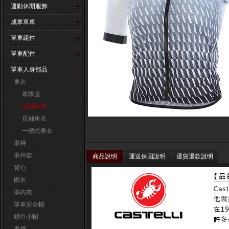
運動休閒服飾
成車單車
單車組件
單車配件
單車人身部品
車衣
車隊版
短袖車衣
長袖車衣
一體式車衣
車褲
車外套
商品說明
運送保固說明
退貨退款說明
背心
雨衣
車內衣
單車安全帽
頭巾小帽