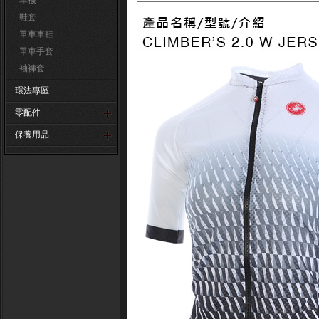
車襪
鞋套
單車車鞋
單車手套
袖褲套
環法專區
零配件
保養用品