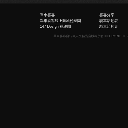
單車喜客
喜客分享
單車喜客線上商城粉絲團
騎車活動表
147 Design 粉絲團
騎車照片集
單車喜客自行車人文精品店版權所有 ©COPYRIGHT 2013-20