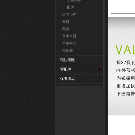
安全帽罩
配件
頭巾小帽
車襪
鞋套
單車車鞋
單車手套
袖褲套
環法專區
零配件
保養用品