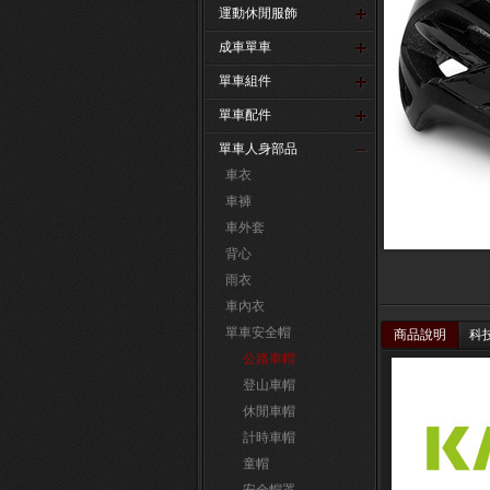
運動休閒服飾
成車單車
單車組件
單車配件
單車人身部品
車衣
車褲
車外套
背心
雨衣
車內衣
單車安全帽
商品說明
科
公路車帽
登山車帽
休閒車帽
計時車帽
童帽