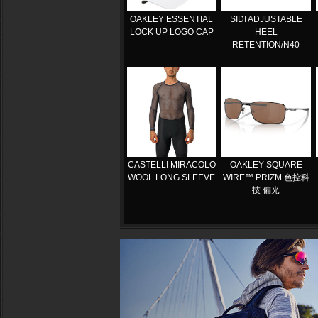
OAKLEY ESSENTIAL
SIDI ADJUSTABLE
LOCK UP LOGO CAP
HEEL
RETENTION/N40
CASTELLI MIRACOLO
OAKLEY SQUARE
WOOL LONG SLEEVE
WIRE™ PRIZM 色控科
技 偏光