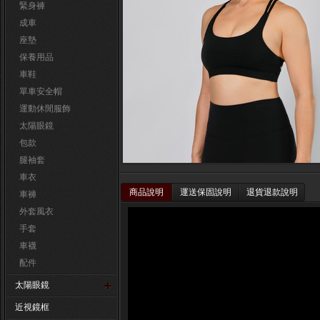
緊身褲
成車
座墊
保養用品
車鞋
單車安全帽
運動休閒服飾
太陽眼鏡
包款
腿袖套
車衣
商品說明
運送保固說明
退貨退款說明
車褲
外套風衣
手套
車襪
配件
太陽眼鏡
近視鏡框