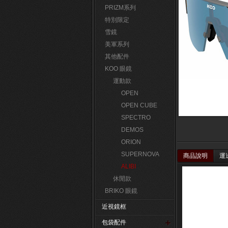
PRIZM系列
特別限定
雪鏡
美軍系列
其他配件
KOO 眼鏡
運動款
OPEN
OPEN CUBE
SPECTRO
DEMOS
ORION
SUPERNOVA
商品說明
運
ALIBI
休閒款
BRIKO 眼鏡
近視鏡框
包袋配件