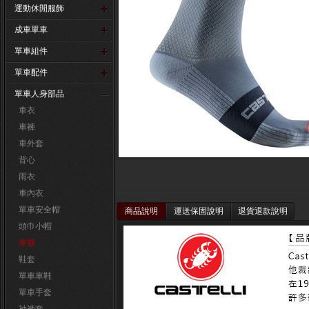
運動休閒服飾
成車單車
單車組件
單車配件
單車人身部品
車衣
車褲
車外套
背心
雨衣
車內衣
單車安全帽
商品說明
運送保固說明
退貨退款說明
頭巾小帽
車襪
鞋套
單車車鞋
單車手套