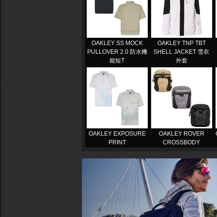
OAKLEY SS MOCK
OAKLEY TNP TBT
PULLOVER 2.0 防水機
SHELL JACKET 雪衣
能短T
外套
OAKLEY EXPOSURE
OAKLEY ROVER
PRINT
CROSSBODY