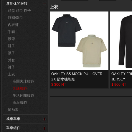
運動休閒服飾
上衣
頭盔 頭巾 帽子
脖圍/圍巾
內衣褲
手套
腰帶
鞋子
襪子
外套
褲子
OAKLEY SS MOCK PULLOVER
OAKLEY FRE
上衣
2.0 防水機能短T
JERSEY
高爾夫球服飾
3,300 NT
1,900 NT
訓練服飾
生活休閒服飾
衝浪服飾
腿袖套
成車單車
單車組件