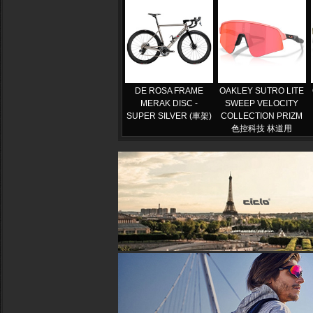
DE ROSA FRAME
OAKLEY SUTRO LITE
MERAK DISC -
SWEEP VELOCITY
SUPER SILVER (車架)
COLLECTION PRIZM
色控科技 林道用