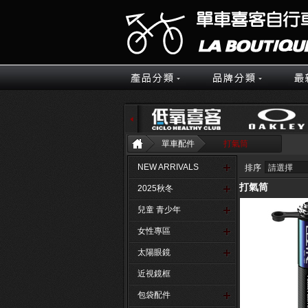
單車配件
打氣筒
NEW ARRIVALS
排序
打氣筒
2025秋冬
兒童 青少年
女性專區
太陽眼鏡
近視鏡框
包袋配件