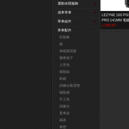
運動休閒服飾
成車單車
LEZYNE 160 PS
PRO 141MM 
單車組件
1,350 NT
單車配件
挖胎棒
鎖
伸縮擋泥板
攜車袋子
上管包
補胎組
鈴鐺
訓練台吸震墊
補胎液
手工具
訓練台
置車架
碼表
車燈