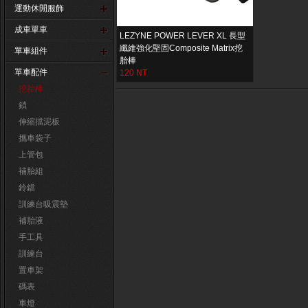
運動休閒服飾
成車單車
LEZYNE POWER LEVER XL 長型
纖維強化堅固Composite Matrix挖
單車組件
胎棒
單車配件
120 NT
挖胎棒
鎖
伸縮擋泥板
攜車袋子
上管包
補胎組
鈴鐺
訓練台吸震墊
補胎液
手工具
訓練台
置車架
碼表
車燈