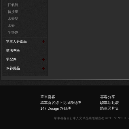
打氣筒
轉接座
水壺架
水壺
坐墊袋
單車人身部品
環法專區
零配件
保養用品
單車喜客
喜客分享
單車喜客線上商城粉絲團
騎車活動表
147 Design 粉絲團
騎車照片集
單車喜客自行車人文精品店版權所有 ©COPYRIGHT 2013-20