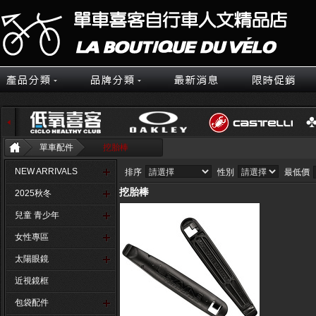
單車配件
挖胎棒
NEW ARRIVALS
排序
性別
最低價
挖胎棒
2025秋冬
兒童 青少年
女性專區
太陽眼鏡
近視鏡框
包袋配件