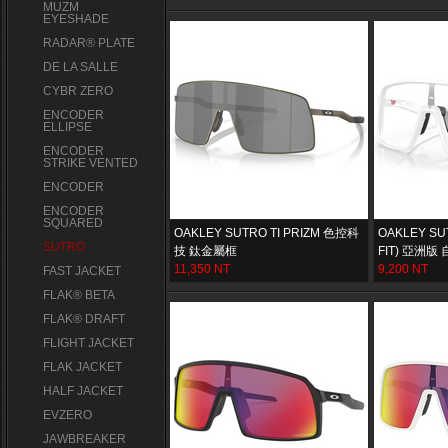
MUZM
EYESHADE
RADAR® PLATE​
DE LA SALLE
CYBR ZERO
ENCODER
ELLIPSE
ENCODER
STRIKE VENTED
ENCODER
ENCODER
SQUARED
OAKLEY SUTRO TI PRIZM 色控科
OAKLEY SU
SUTRO
技 鈦金屬框
FIT) 亞洲
11,350 NT
9,200 NT
FAST JACKET
FLAK® BETA
FLAK® DRAFT
FLIGHT JACKET
FLAK JACKET
HALF JACKET
EVZERO
JAWBREAKER