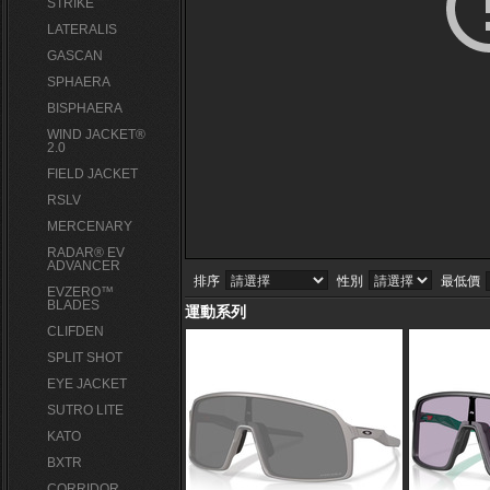
STRIKE
LATERALIS
GASCAN
SPHAERA
BISPHAERA
WIND JACKET®
2.0
FIELD JACKET
RSLV
MERCENARY
RADAR® EV
ADVANCER
排序
性別
最低價
EVZERO™
BLADES
運動系列
CLIFDEN
SPLIT SHOT
EYE JACKET
SUTRO LITE
KATO
BXTR
CORRIDOR