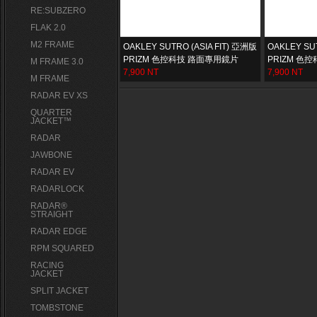
RE:SUBZERO
FLAK 2.0
M2 FRAME
OAKLEY SUTRO (ASIA FIT) 亞洲版
OAKLEY SUT
PRIZM 色控科技 路面專用鏡片
PRIZM 色
M FRAME 3.0
7,900 NT
7,900 NT
M FRAME
RADAR EV XS
QUARTER
JACKET™
RADAR
JAWBONE
RADAR EV
RADARLOCK
RADAR®
STRAIGHT
RADAR EDGE
RPM SQUARED
RACING
JACKET
SPLIT JACKET
TOMBSTONE