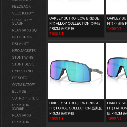
FEEDBACK
VELO KATO™
OAKLEY SUTRO (LOW BRIDGE
OAKLEY SU
SPHAERA™
SLASH
FIT) ALLOY COLLECTION 亞洲版
FIT) 亞洲版
PRIZM 色控科技
7,450 NT
PLANTARIS SQ
7,900 NT
NEOFORMA
RSLV LITE
NEO JACKET®
STUNT WING
STUNT DEVIL
CYBR DYNO
DE SOTO
QNTM KATO™
ELLIPSE
SUTRO™ LITE S
OAKLEY SUTRO (LOW BRIDGE
OAKLEY SU
RESISTOR
FIT) FORGE COLLECTION 亞洲版
FIT) FATH
SWEEP
PRIZM 色控科技
版 PRIZM 
PLANTARIS
7,900 NT
7,900 NT
RESISTOR