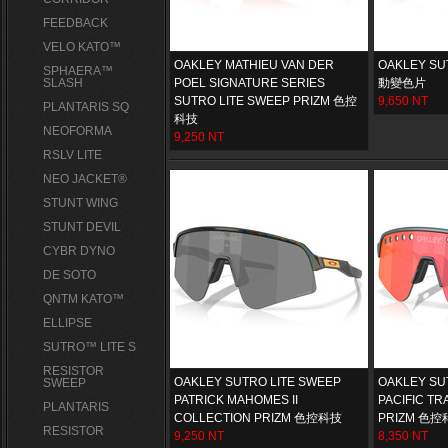
FEEDBACK
VELO KATO™
OAKLEY MATHIEU VAN DER
OAKLEY SU
SPHAERA™
SLASH
POEL SIGNATURE SERIES
動變色片
SUTRO LITE SWEEP PRIZM 色控
9,650 NT
PLANTARIS SQ
科技
NEOFORMA
9,250 NT
RSLV LITE
NEO JACKET®
STUNT WING
STUNT DEVIL
CYBR DYNO
DE SOTO
QNTM KATO™
ELLIPSE
SUTRO™ LITE S
RESISTOR
OAKLEY SUTRO LITE SWEEP
OAKLEY SU
SWEEP
PATRICK MAHOMES II
PACIFIC TR
PLANTARIS
COLLECTION PRIZM 色控科技
PRIZM 色
RESISTOR
9,250 NT
8,350 NT