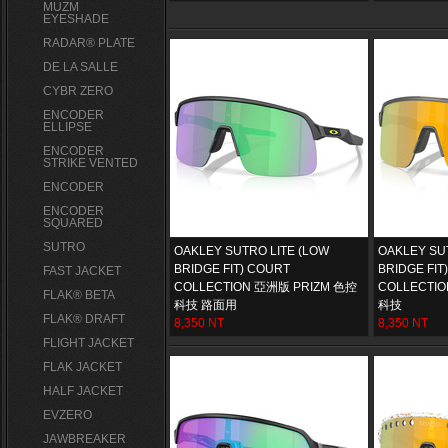
MUZM
EYESHADE
RADAR® PLATE​
DE LA SALLE
CYBR ZERO
ENCODER
ELLIPSE
ENCODER
STRIKE VENTED
ENCODER
ENCODER
SQUARED
SUTRO
OAKLEY SUTRO LITE (LOW
OAKLEY SU
BRIDGE FIT) COURT
BRIDGE FIT
FAST JACKET
COLLECTION 亞洲版 PRIZM 色控
COLLECTI
FLAK® BETA
科技 路面用
科技
FLAK® DRAFT
8,350 NT
8,350 NT
FLIGHT JACKET
FLAK JACKET
HALF JACKET
EVZERO
JAWBREAKER