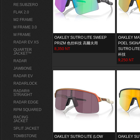
RE:SUBZERO
FLAK 2.0
M2 FRAME
M FRAME 3.0
M FRAME
OAKLEY SUTRO LITE SWEEP
OAKLEY MA
RADAR EV XS
PRIZM 色控科技 高爾夫用
POEL SIGN
8,350 NT
SUTRO LIT
QUARTER
JACKET™
科技
9,250 NT
RADAR
JAWBONE
RADAR EV
RADARLOCK
RADAR®
STRAIGHT
RADAR EDGE
RPM SQUARED
RACING
JACKET
SPLIT JACKET
TOMBSTONE
OAKLEY SUTRO LITE (LOW
OAKLEY SU