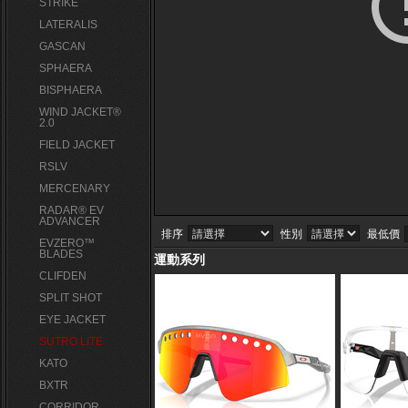
STRIKE
LATERALIS
GASCAN
SPHAERA
BISPHAERA
WIND JACKET®
2.0
FIELD JACKET
RSLV
MERCENARY
RADAR® EV
ADVANCER
排序
性別
最低價
EVZERO™
BLADES
運動系列
CLIFDEN
SPLIT SHOT
EYE JACKET
SUTRO LITE
KATO
BXTR
CORRIDOR