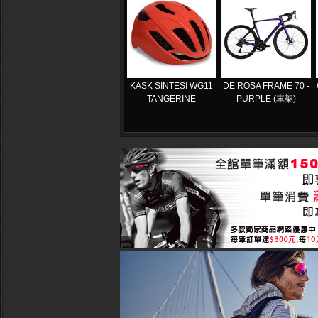
KASK SINTESI WG11
DE ROSA FRAME 70 -
TANGERINE
PURPLE (車架)