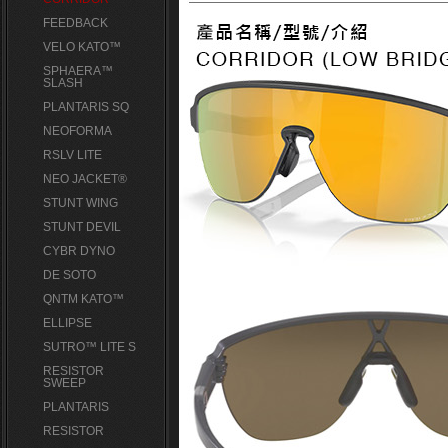
FEEDBACK
VELO KATO™
SPHAERA™
SLASH
PLANTARIS SQ
NEOFORMA
RSLV LITE
NEO JACKET®
STUNT WING
STUNT DEVIL
CYBR DYNO
DE SOTO
QNTM KATO™
ELLIPSE
SUTRO™ LITE S
RESISTOR
SWEEP
PLANTARIS
RESISTOR