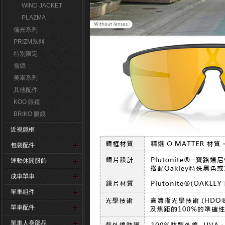
WIND JACKET
PLAZMA
偏光系列
PRIZM系列
特別限定
雪鏡
美軍系列
其他配件
KOO 眼鏡
BRIKO 眼鏡
近視鏡框
包袋配件
運動休閒服飾
成車單車
單車組件
單車配件
單車人身部品