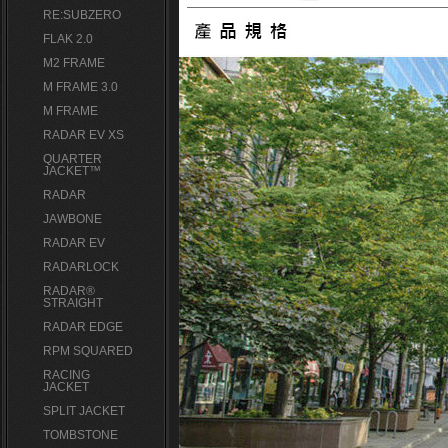
RE:SUBZERO
FLAK 2.0
M2 FRAME
M FRAME 3.0
M FRAME
RADAR EV XS
QUARTER
JACKET™
RADAR
JAWBONE
RADAR EV
RADARLOCK
RADAR®
STRAIGHT
RADAR EDGE
RPM SQUARED
RACING
JACKET
SPLIT JACKET
TOMBSTONE