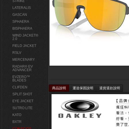
STRIKE
LATERALIS
GASCAN
SPHAERA
BISPHAERA
WIND JACKET®
2.0
FIELD JACKET
RSLV
MERCENARY
RADAR® EV
ADVANCER
EVZERO™
BLADES
CLIFDEN
商品說明
運送保固說明
退貨退款說明
SPLIT SHOT
EYE JACKET
SUTRO LITE
KATO
BXTR
CORRIDOR