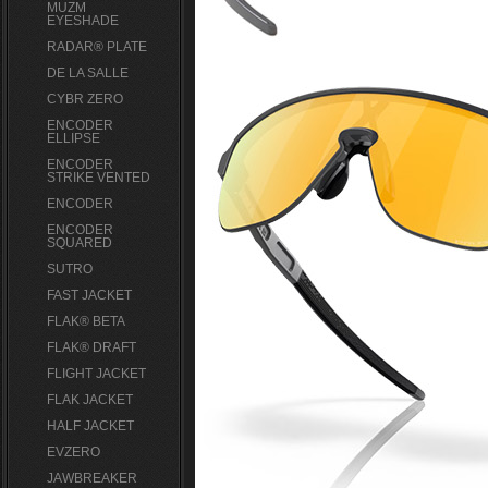
MUZM
EYESHADE
RADAR® PLATE​
DE LA SALLE
CYBR ZERO
ENCODER
ELLIPSE
ENCODER
STRIKE VENTED
ENCODER
ENCODER
SQUARED
SUTRO
FAST JACKET
FLAK® BETA
FLAK® DRAFT
FLIGHT JACKET
FLAK JACKET
HALF JACKET
EVZERO
JAWBREAKER