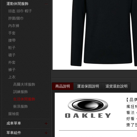
運動休閒服飾
頭盔 頭巾 帽子
脖圍/圍巾
內衣褲
手套
腰帶
鞋子
襪子
外套
褲子
上衣
高爾夫球服飾
商品說明
運送保固說明
退貨退款說明
訓練服飾
生活休閒服飾
衝浪服飾
腿袖套
成車單車
單車組件