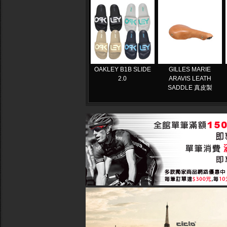
OAKLEY B1B SLIDE
GILLES MARIE
2.0
ARAVIS LEATH
SADDLE 真皮製