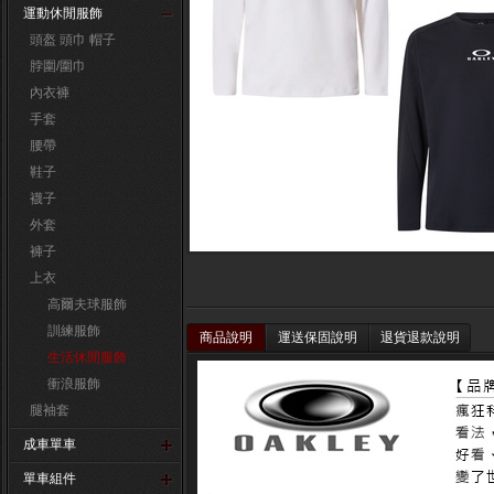
運動休閒服飾
頭盔 頭巾 帽子
脖圍/圍巾
內衣褲
手套
腰帶
鞋子
襪子
外套
褲子
上衣
高爾夫球服飾
訓練服飾
商品說明
運送保固說明
退貨退款說明
生活休閒服飾
衝浪服飾
腿袖套
成車單車
單車組件