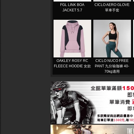
FGL LINK BOA
CICLO AERO GLOVE
JACKET 5.7
單車手套
OAKLEY ROSY RC
CICLO NUCO FREE
FLEECE HOODIE 女款
PANT 九分瑜珈褲 40-
70kg適用