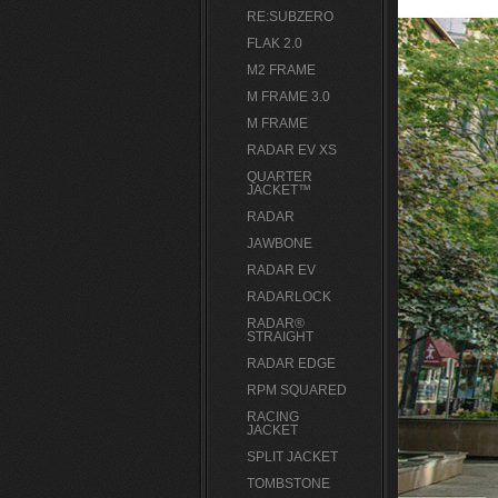
RE:SUBZERO
FLAK 2.0
M2 FRAME
M FRAME 3.0
M FRAME
RADAR EV XS
QUARTER
JACKET™
RADAR
JAWBONE
RADAR EV
RADARLOCK
RADAR®
STRAIGHT
RADAR EDGE
RPM SQUARED
RACING
JACKET
SPLIT JACKET
TOMBSTONE