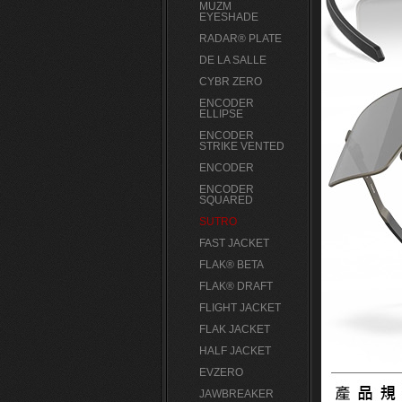
MUZM
EYESHADE
RADAR® PLATE​
DE LA SALLE
CYBR ZERO
ENCODER
ELLIPSE
ENCODER
STRIKE VENTED
ENCODER
ENCODER
SQUARED
SUTRO
FAST JACKET
FLAK® BETA
FLAK® DRAFT
FLIGHT JACKET
FLAK JACKET
HALF JACKET
EVZERO
JAWBREAKER