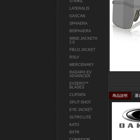
STRIKE
LATERALIS
GASCAN
SPHAERA
BISPHAERA
WIND JACKET®
2.0
FIELD JACKET
RSLV
MERCENARY
RADAR® EV
ADVANCER
EVZERO™
BLADES
CLIFDEN
商品說明
運
SPLIT SHOT
EYE JACKET
SUTRO LITE
KATO
BXTR
CORRIDOR