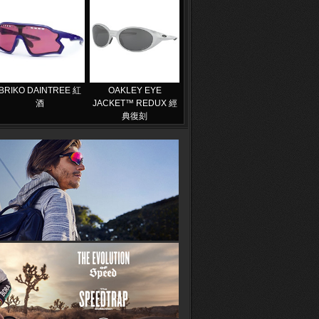
BRIKO DAINTREE 紅
OAKLEY EYE
酒
JACKET™ REDUX 經
典復刻