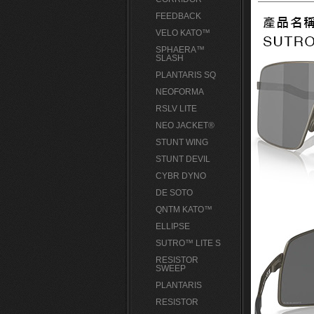
FEEDBACK
VELO KATO™
SPHAERA™
SLASH
PLANTARIS SQ
NEOFORMA
RSLV LITE
NEO JACKET®
STUNT WING
STUNT DEVIL
CYBR DYNO
DE SOTO
QNTM KATO™
ELLIPSE
SUTRO™ LITE S
RESISTOR
SWEEP
PLANTARIS
RESISTOR