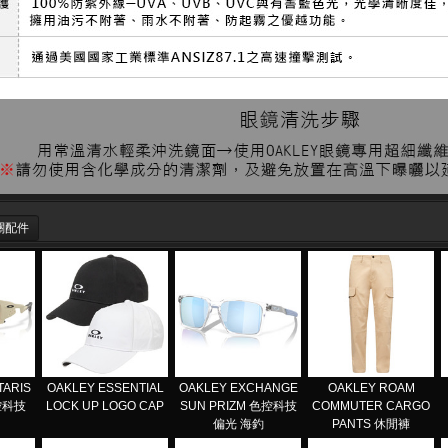
關配件
TARIS
OAKLEY ESSENTIAL
OAKLEY EXCHANGE
OAKLEY ROAM
色控科技
LOCK UP LOGO CAP
SUN PRIZM 色控科技
COMMUTER CARGO
偏光 海釣
PANTS 休閒褲