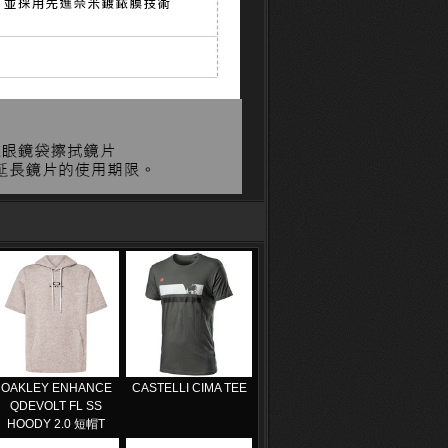
OAKLEY ENHANCE
CASTELLI CIMA TEE
QDEVOLT FL SS
HOODY 2.0 短帽T