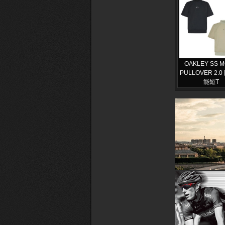
OAKLEY SS 
PULLOVER 2.
能短T