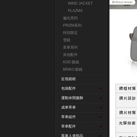
WIND JACKET
PLAZMA
偏光系列
PRIZM系列
特別限定
雪鏡
美軍系列
其他配件
KOO 眼鏡
BRIKO 眼鏡
近視鏡框
包袋配件
運動休閒服飾
成車單車
單車組件
單車配件
單車人身部品