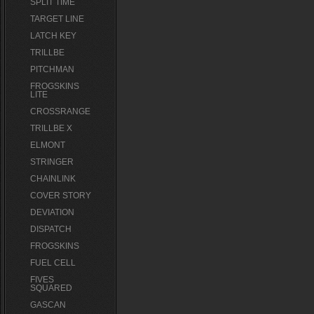
SPLIT TIME
TARGET LINE
LATCH KEY
TRILLBE
PITCHMAN
FROGSKINS
LITE
CROSSRANGE
TRILLBE X
ELMONT
STRINGER
CHAINLINK
COVER STORY
DEVIATION
DISPATCH
FROGSKINS
FUEL CELL
FIVES
SQUARED
GASCAN