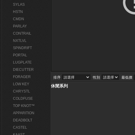
SYLAS
HSTN
CMDN
PARLAY
CONTRAIL
NXTLVL
SPINDRIFT
PORTAL
LUGPLATE
DIECUTTER
FORAGER
排序
性別
最低價
LOW KEY
休閒系列
CHRYSTL
COLDFUSE
TOP KNOT™
APPARITION
DEADBOLT
CASTEL
KAAST