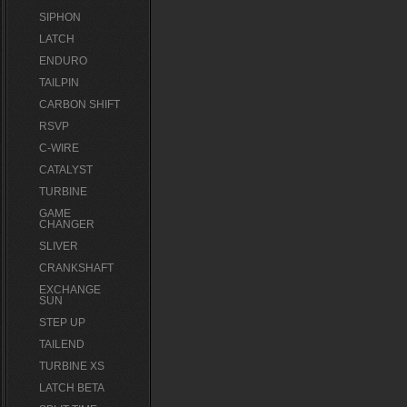
SIPHON
LATCH
ENDURO
TAILPIN
CARBON SHIFT
RSVP
C-WIRE
CATALYST
TURBINE
GAME
CHANGER
SLIVER
CRANKSHAFT
EXCHANGE
SUN
STEP UP
TAILEND
TURBINE XS
LATCH BETA