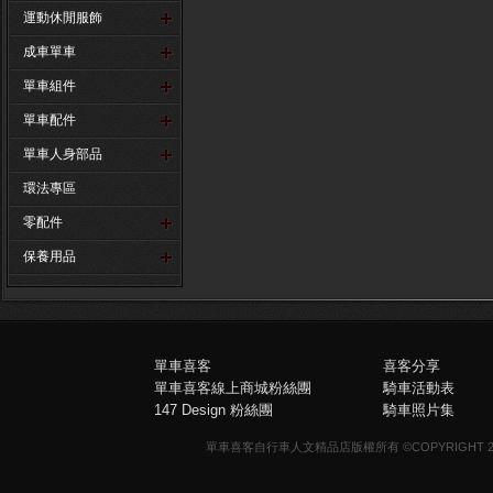
運動休閒服飾
成車單車
單車組件
單車配件
單車人身部品
環法專區
零配件
保養用品
單車喜客
喜客分享
單車喜客線上商城粉絲團
騎車活動表
147 Design 粉絲團
騎車照片集
單車喜客自行車人文精品店版權所有 ©COPYRIGHT 2013-20