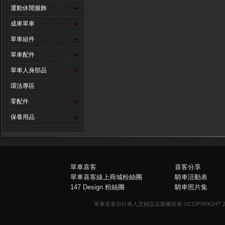
運動休閒服飾
成車單車
單車組件
單車配件
單車人身部品
環法專區
零配件
保養用品
單車喜客
喜客分享
單車喜客線上商城粉絲團
騎車活動表
147 Design 粉絲團
騎車照片集
單車喜客自行車人文精品店版權所有 ©COPYRIGHT 2013-20