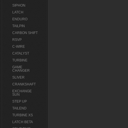
SIPHON
LATCH
ENDURO
TAILPIN
CARBON SHIFT
RSVP
C-WIRE
CATALYST
TURBINE
GAME
CHANGER
SLIVER
CRANKSHAFT
EXCHANGE
SUN
STEP UP
TAILEND
TURBINE XS
LATCH BETA