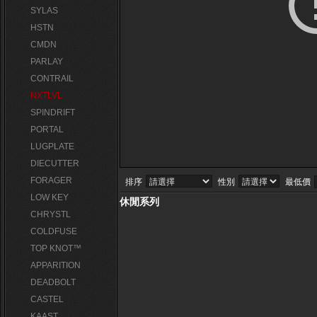
SYLAS
HSTN
CMDN
PARLAY
CONTRAIL
NXTLVL
SPINDRIFT
PORTAL
LUGPLATE
DIECUTTER
FORAGER
排序
性別
最低價
LOW KEY
休閒系列
CHRYSTL
COLDFUSE
TOP KNOT™
APPARITION
DEADBOLT
CASTEL
KAAST