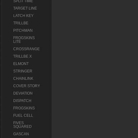
SPLIT TIME
TARGET LINE
LATCH KEY
TRILLBE
PITCHMAN
FROGSKINS
LITE
CROSSRANGE
TRILLBE X
ELMONT
STRINGER
CHAINLINK
COVER STORY
DEVIATION
DISPATCH
FROGSKINS
FUEL CELL
FIVES
SQUARED
GASCAN