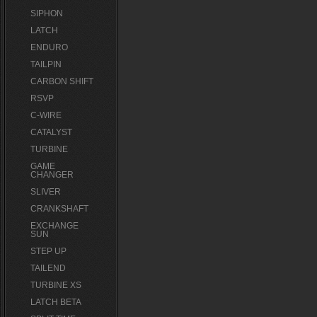
SIPHON
LATCH
ENDURO
TAILPIN
CARBON SHIFT
RSVP
C-WIRE
CATALYST
TURBINE
GAME
CHANGER
SLIVER
CRANKSHAFT
EXCHANGE
SUN
STEP UP
TAILEND
TURBINE XS
LATCH BETA