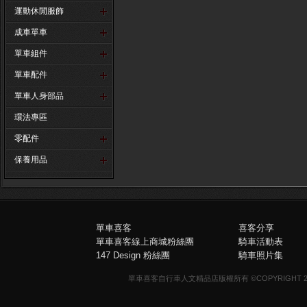
運動休閒服飾
成車單車
單車組件
單車配件
單車人身部品
環法專區
零配件
保養用品
單車喜客
喜客分享
單車喜客線上商城粉絲團
騎車活動表
147 Design 粉絲團
騎車照片集
單車喜客自行車人文精品店版權所有 ©COPYRIGHT 2013-20