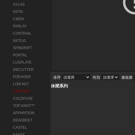
SYLAS
HSTN
CMDN
PARLAY
CONTRAIL
NXTLVL
SPINDRIFT
PORTAL
LUGPLATE
DIECUTTER
FORAGER
排序
性別
最低價
LOW KEY
休閒系列
CHRYSTL
COLDFUSE
TOP KNOT™
APPARITION
DEADBOLT
CASTEL
KAAST