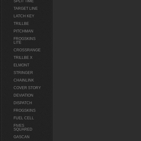
SPLIT TIME
TARGET LINE
LATCH KEY
TRILLBE
PITCHMAN
FROGSKINS
LITE
CROSSRANGE
TRILLBE X
ELMONT
STRINGER
CHAINLINK
COVER STORY
DEVIATION
DISPATCH
FROGSKINS
FUEL CELL
FIVES
SQUARED
GASCAN