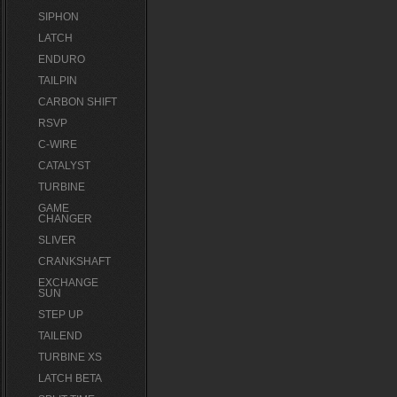
SIPHON
LATCH
ENDURO
TAILPIN
CARBON SHIFT
RSVP
C-WIRE
CATALYST
TURBINE
GAME
CHANGER
SLIVER
CRANKSHAFT
EXCHANGE
SUN
STEP UP
TAILEND
TURBINE XS
LATCH BETA