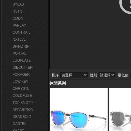
SYLAS
HSTN
CMDN
PARLAY
CONTRAIL
NXTLVL
SPINDRIFT
PORTAL
LUGPLATE
DIECUTTER
FORAGER
排序
性別
最低價
LOW KEY
休閒系列
CHRYSTL
COLDFUSE
TOP KNOT™
APPARITION
DEADBOLT
CASTEL
KAAST