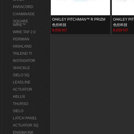
PARACORD
CHAMINADE
OAKLEY PITCHMAN™ R PRIZM
OAKLEY PI
SQUARE
WIRE™
色控科技
色控科技
9,050 NT
9,050 NT
WIRE TAP 2.0
PERMIAN
HIGHLAND
TAILEND TI
INSTAGATOR
SHACKLE
SIELO SQ
LEADLINE
ACTUATOR
HELUX
THURSO
SIELO
LATCH PANEL
ACTUATOR SQ
ENIGMA INK