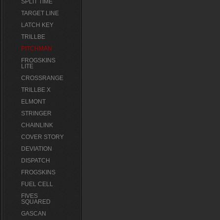
SPLIT TIME
TARGET LINE
LATCH KEY
TRILLBE
PITCHMAN
FROGSKINS
LITE
CROSSRANGE
TRILLBE X
ELMONT
STRINGER
CHAINLINK
COVER STORY
DEVIATION
DISPATCH
FROGSKINS
FUEL CELL
FIVES
SQUARED
GASCAN