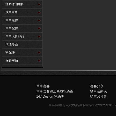
運動休閒服飾
成車單車
單車組件
單車配件
單車人身部品
環法專區
零配件
保養用品
單車喜客
喜客分享
單車喜客線上商城粉絲團
騎車活動表
147 Design 粉絲團
騎車照片集
單車喜客自行車人文精品店版權所有 ©COPYRIGHT 2013-20